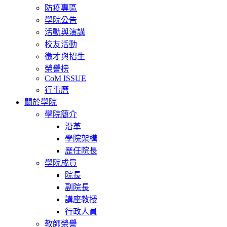
navigation
防疫專區
學院公告
活動與演講
校友活動
徵才與招生
榮譽榜
CoM ISSUE
行事曆
關於學院
學院簡介
沿革
學院架構
歷任院長
學院成員
院長
副院長
講座教授
行政人員
教師榮譽