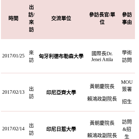
出
訪
/
參訪長官
/
單
參訪
時間
交流單位
來
位
事由
訪
來
學術
國際長
Dr.
2017/01/25
匈牙利德布勒森大學
Jenei Attila
訪
訪問
MOU
黃朝慶院長
出
簽署
2017/02/13
印尼亞齊大學
訪
賴鴻政副院長
招生
訪問
黃朝慶院長
出
2017/02/14
印尼日惹大學
&
招
訪
賴鴻政副院長
生