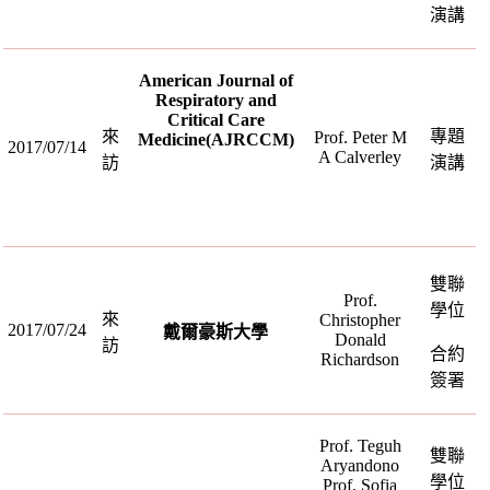
演講
American Journal of
Respiratory and
Critical Care
來
專題
Prof. Peter M
Medicine(AJRCCM)
2017/07/14
A Calverley
訪
演講
雙聯
Prof.
學位
來
Christopher
2017/07/24
戴爾豪斯大學
Donald
訪
合約
Richardson
簽署
Prof. Teguh
雙聯
Aryandono
學位
Prof. Sofia