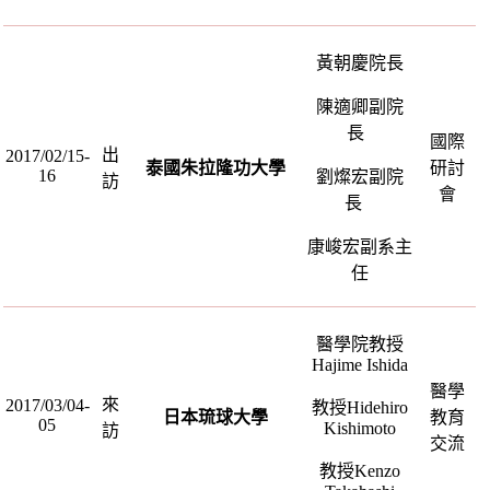
黃朝慶院長
陳適卿副院
長
國際
出
2017/02/15-
泰國朱拉隆功大學
研討
16
劉燦宏副院
訪
會
長
康峻宏副系主
任
醫學院教授
Hajime Ishida
醫學
來
2017/03/04-
教授
Hidehiro
日本琉球大學
教育
05
Kishimoto
訪
交流
教授
Kenzo