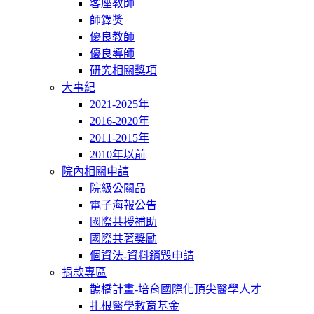
客座教師
師鐸獎
優良教師
優良導師
研究相關獎項
大事紀
2021-2025年
2016-2020年
2011-2015年
2010年以前
院內相關申請
院級公關品
電子海報公告
國際共授補助
國際共著獎勵
個資法-資料銷毀申請
捐款專區
鵲橋計畫-培育國際化頂尖醫學人才
扎根醫學教育基金