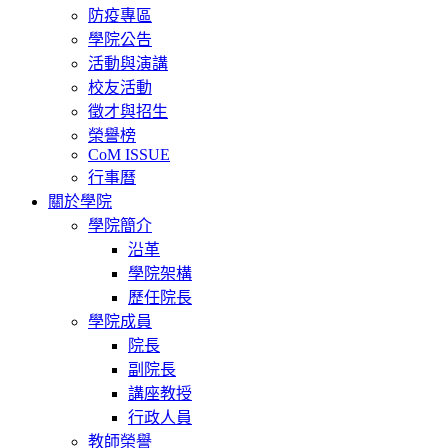
navigation
防疫專區
學院公告
活動與演講
校友活動
徵才與招生
榮譽榜
CoM ISSUE
行事曆
關於學院
學院簡介
沿革
學院架構
歷任院長
學院成員
院長
副院長
講座教授
行政人員
教師榮譽