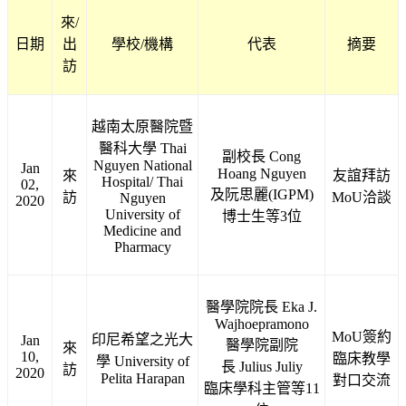
來/
日期
出
學校/機構
代表
摘要
訪
越南太原醫院暨
醫科大學 Thai
副校長 Cong
Nguyen National
Jan
Hoang Nguyen
來
友誼拜訪
Hospital/ Thai
02,
及阮思麗(IGPM)
訪
MoU洽談
Nguyen
2020
University of
博士生等3位
Medicine and
Pharmacy
醫學院院長 Eka J.
Wajhoepramono
MoU簽約
印尼希望之光大
Jan
醫學院副院
來
10,
臨床教學
學 University of
長 Julius Juliy
訪
2020
Pelita Harapan
對口交流
臨床學科主管等11