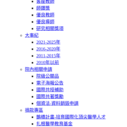
客座教師
師鐸獎
優良教師
優良導師
研究相關獎項
大事紀
2021-2025年
2016-2020年
2011-2015年
2010年以前
院內相關申請
院級公關品
電子海報公告
國際共授補助
國際共著獎勵
個資法-資料銷毀申請
捐款專區
鵲橋計畫-培育國際化頂尖醫學人才
扎根醫學教育基金