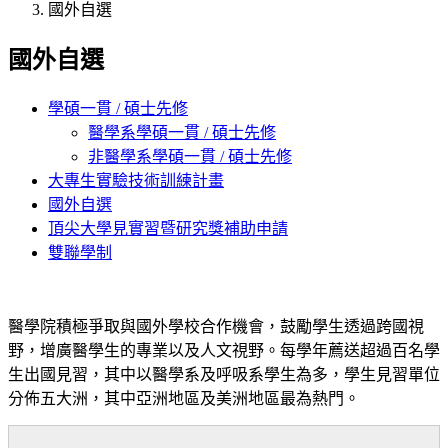
國外自選
國外自選
學碩一貫 / 碩士先修
醫學系學碩一貫 / 碩士先修
非醫學系學碩一貫 / 碩士先修
大專生實驗技術訓練計畫
國外自選
頂尖大學見實習暨研究獎補助申請
雙聯學制
醫學院積極爭取與國外學校合作機會，鼓勵學生透過跨國視
野
，增廣
醫
學生的專業以及人文視野。每學年薦送超過百名學
生出國見習
，其中以醫學系及呼吸系學生為多
，學生見習單位
分佈五大洲
，其中亞洲地區及美洲地區最為熱門
。