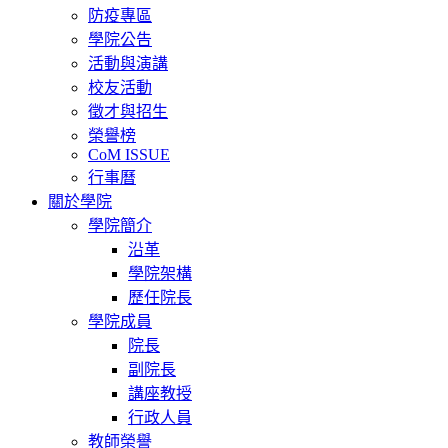
navigation
防疫專區
學院公告
活動與演講
校友活動
徵才與招生
榮譽榜
CoM ISSUE
行事曆
關於學院
學院簡介
沿革
學院架構
歷任院長
學院成員
院長
副院長
講座教授
行政人員
教師榮譽